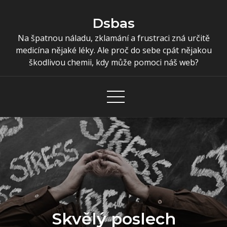
Skip
to
Dsbas
content
Na špatnou náladu, zklamání a frustraci zná určitě
medicína nějaké léky. Ale proč do sebe cpát nějakou
škodlivou chemii, kdy může pomoci náš web?
Skvělý poslech