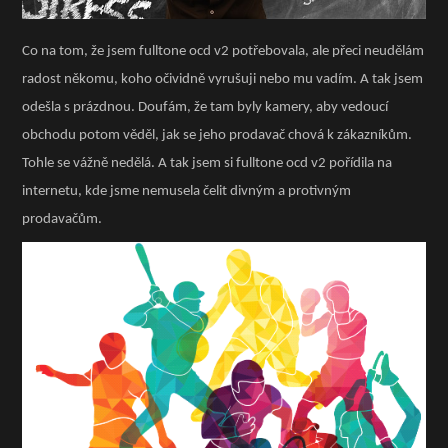
Co na tom, že jsem fulltone ocd v2 potřebovala, ale přeci neudělám
radost někomu, koho očividně vyrušuji nebo mu vadím. A tak jsem
odešla s prázdnou. Doufám, že tam byly kamery, aby vedoucí
obchodu potom věděl, jak se jeho prodavač chová k zákazníkům.
Tohle se vážně nedělá. A tak jsem si fulltone ocd v2 pořídila na
internetu, kde jsme nemusela čelit divným a protivným
prodavačům.