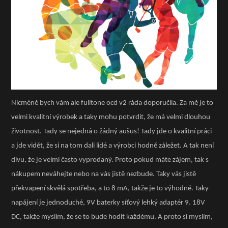
Nicméně bych vám ale fulltone ocd v2 ráda doporučila. Za mě je to
velmi kvalitní výrobek a taky mohu potvrdit, že má velmi dlouhou
životnost. Tady se nejedná o žádný aušus! Tady jde o kvalitní práci
a jde vidět, že si na tom dali lidé a výrobci hodně záležet. A tak není
divu, že je velmi často vyprodaný. Proto pokud máte zájem, tak s
nákupem neváhejte nebo na vás jistě nezbude. Taky vás jistě
překvapení skvělá spotřeba, a to 8 mA, takže je to výhodné. Taky
napájení je jednoduché, 9V baterky síťový lehký adaptér 9. 18V
DC, takže myslím, že se to bude hodit každému. A proto si myslím,