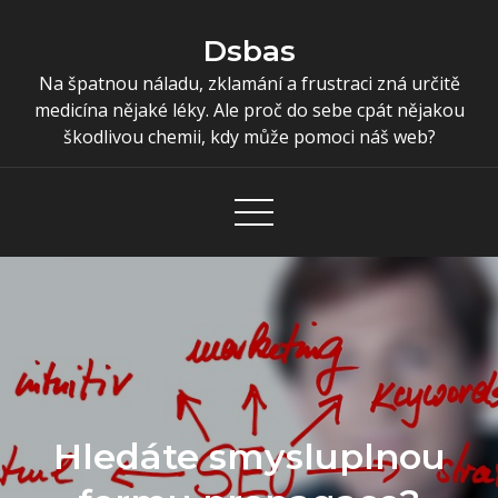
Skip
to
Dsbas
content
Na špatnou náladu, zklamání a frustraci zná určitě
medicína nějaké léky. Ale proč do sebe cpát nějakou
škodlivou chemii, kdy může pomoci náš web?
Hledáte smysluplnou