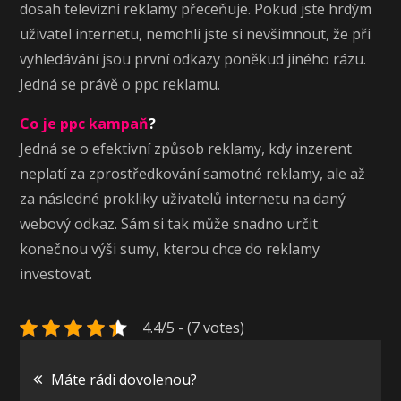
dosah televizní reklamy přeceňuje. Pokud jste hrdým
uživatel internetu, nemohli jste si nevšimnout, že při
vyhledávání jsou první odkazy poněkud jiného rázu.
Jedná se právě o ppc reklamu.
Co je ppc kampaň
?
Jedná se o efektivní způsob reklamy, kdy inzerent
neplatí za zprostředkování samotné reklamy, ale až
za následné prokliky uživatelů internetu na daný
webový odkaz. Sám si tak může snadno určit
konečnou výši sumy, kterou chce do reklamy
investovat.
4.4/5 - (7 votes)
Navigace
Máte rádi dovolenou?