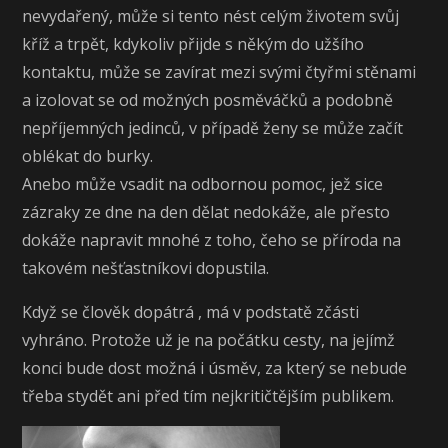
nevydařený, může si tento nést celým životem svůj
kříž a trpět, kdykoliv přijde s někým do užšího
kontaktu, může se zavírat mezi svými čtyřmi stěnami
a izolovat se od možných posměváčků a podobně
nepříjemných jedinců, v případě ženy se může začít
oblékat do burky.
Anebo může vsadit na odbornou pomoc, jež sice
zázraky ze dne na den dělat nedokáže, ale přesto
dokáže napravit mnohé z toho, čeho se příroda na
takovém nešťastníkovi dopustila.
Když se člověk dopátrá
, má v podstatě zčásti
vyhráno. Protože už je na počátku cesty, na jejímž
konci bude dost možná i úsměv, za který se nebude
třeba stydět ani před tím nejkritičtějším publikem.