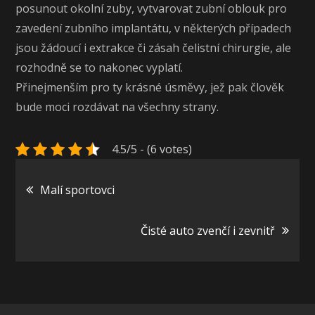
posunout okolní zuby, vytvarovat zubní oblouk pro
zavedení zubního implantátu, v některých případech
jsou žádoucí i extrakce či zásah čelistní chirurgie, ale
rozhodně se to nakonec vyplatí.
Přinejmenším pro ty krásné úsměvy, jež pak člověk
bude moci rozdávat na všechny strany.
4.5/5 - (6 votes)
Navigace
Malí sportovci
pro
Čisté auto zvenčí i zevnitř
příspěvek