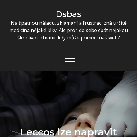
Skip
to
Dsbas
content
Na špatnou náladu, zklamání a frustraci zná určitě
medicína nějaké léky. Ale proč do sebe cpát nějakou
škodlivou chemii, kdy může pomoci náš web?
Leccos lze napravit