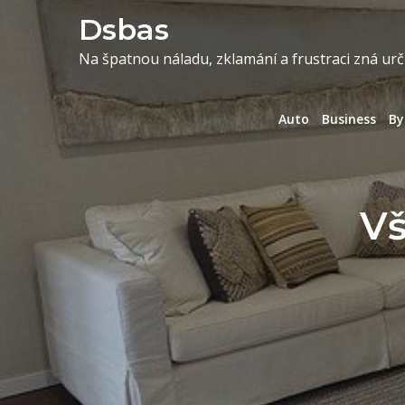
Skip
Dsbas
to
Na špatnou náladu, zklamání a frustraci zná urč
content
Auto
Business
By
Vš