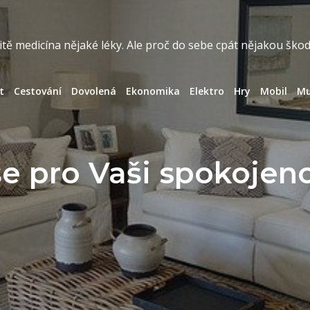
itě medicína nějaké léky. Ale proč do sebe cpát nějakou šk
t
Cestování
Dovolená
Ekonomika
Elektro
Hry
Mobil
Mu
e pro Vaši spokojen