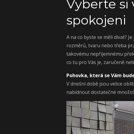
Vyberte si
spokojeni
A na co byste se měli dívat? 
rozměrů, tvaru nebo třeba pra
takovému nepříjemnému překva
co tu pro Vás je, zaručeně neb
Pohovka, která se Vám bude 
V dnešní době jsou velice obl
nabídnout dostatečné množstv