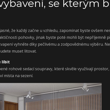
 vybavení, se kterým 
Je jasné, že každý začne u vzhledu, zapomínat byste ovšem n
ktičnosti pohovky, jinak byste poté mohli být nepříjemně př
pení vyhněte díky pečlivému a zodpovědnému výběru. Nevá
udete muset litovat.
líbit
íbené
rohové sedací soupravy
, které skvěle využívají prosto
í místa na sezení.