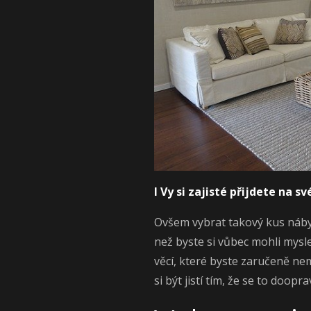
I Vy si zajisté přijdete na sv
Ovšem vybrat takový kus náby
než byste si vůbec mohli mysl
věcí, které byste zaručeně n
si být jistí tím, že se to doopra