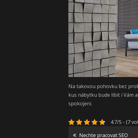
Na takovou pohovku bez problé
kus nábytku bude líbit i Vám 
spokojeni.
4.7/5 - (7 vo
Nechte pracovat SEO