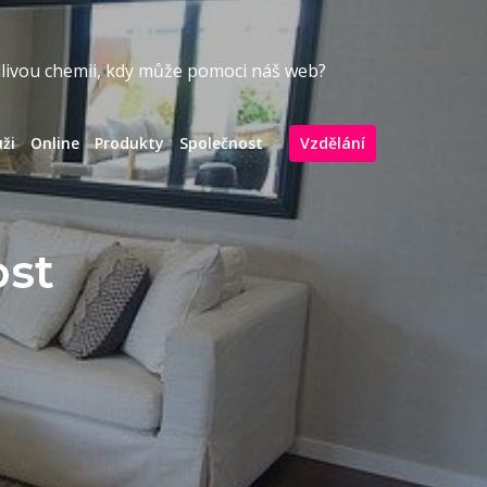
odlivou chemii, kdy může pomoci náš web?
ži
Online
Produkty
Společnost
Vzdělání
ost