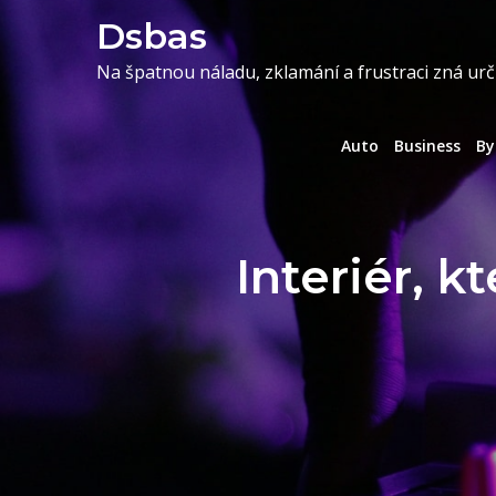
Skip
Dsbas
to
Na špatnou náladu, zklamání a frustraci zná urč
content
Auto
Business
By
Interiér, k