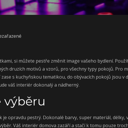
ezařazené
átkami
, si můžete pestře změnit image vašeho bydlení. Použít
ných druzích motivů a vzorů, pro všechny typy pokojů. Pro m
 zase s kuchyňskou tematikou, do obývacích pokojů jsou v de
ude váš interiér dokonalý a nádherný.
e výběru
 je opravdu pestrý. Dokonalé barvy, super materiál, délky, vel
í výběr. Váš interiér domova zazáří a stačí k tomu pouze troc