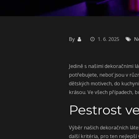
By
1. 6. 2025
N
Jedině s našimi
dekoračními l
potřebujete, neboť jsou v růz
dětských motivech, do kuchyní
krásou. Ve všech případech, b
Pestrost v
Výběr našich dekoračních látek
další kritéria, pro ten nejlepš