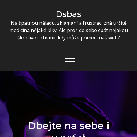
Skip
to
Dsbas
content
Na špatnou náladu, zklamání a frustraci zná určitě
medicína nějaké léky. Ale proč do sebe cpát nějakou
škodlivou chemii, kdy může pomoci náš web?
Dbejte na sebe i